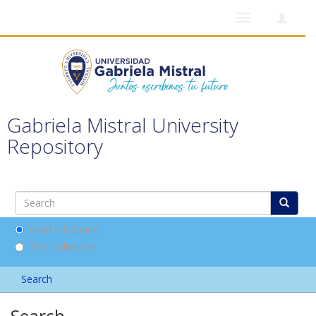
Toggle
navigation
Gabriela Mistral University
Repository
Search DSpace
This Collection
Search