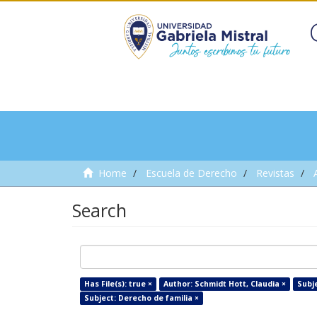
Home
Escuela de Derecho
Revistas
Search
Has File(s): true ×
Author: Schmidt Hott, Claudia ×
Subje
Subject: Derecho de familia ×