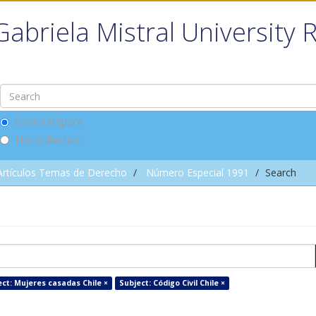
Gabriela Mistral University 
Search DSpace
This Collection
Artículos Temas de Derecho
Número Especial 1991
Search
ct: Mujeres casadas Chile ×
Subject: Código Civil Chile ×