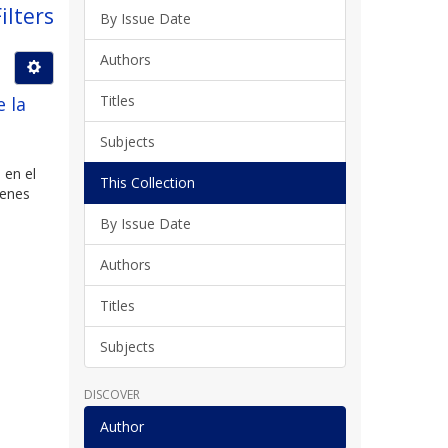
ilters
By Issue Date
Authors
Titles
e la
Subjects
 en el
This Collection
ienes
By Issue Date
Authors
Titles
Subjects
DISCOVER
Author