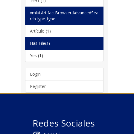
1991 (1)
xmlui.ArtifactBrowser.AdvancedSea
rch.type_type
Artículo (1)
Has File(s)
Yes (1)
Login
Register
Redes Sociales
ugmistral