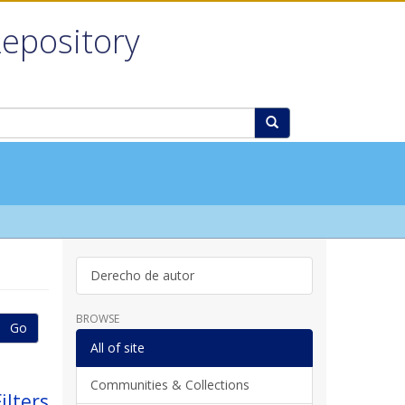
Repository
Derecho de autor
BROWSE
Go
All of site
Communities & Collections
ilters