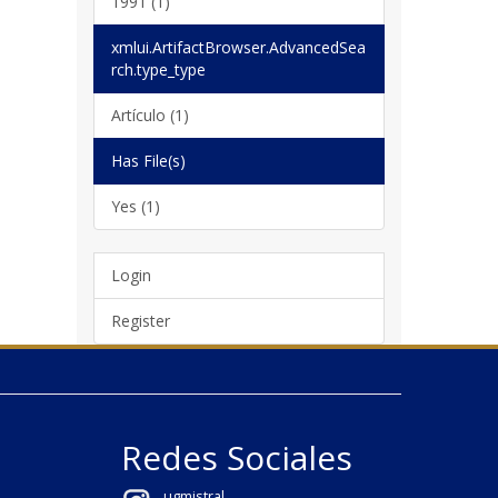
1991 (1)
xmlui.ArtifactBrowser.AdvancedSea
rch.type_type
Artículo (1)
Has File(s)
Yes (1)
Login
Register
Redes Sociales
ugmistral