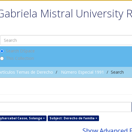
Gabriela Mistral University 
Search DSpace
This Collection
Artículos Temas de Derecho
Número Especial 1991
Search
yharcabal Casse, Solange ×
Subject: Derecho de familia ×
Show Advanced F