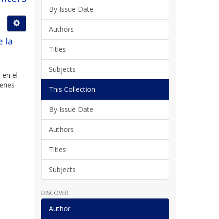
By Issue Date
Authors
e la
Titles
Subjects
 en el
ienes
This Collection
By Issue Date
Authors
Titles
Subjects
DISCOVER
Author