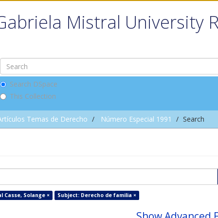
Gabriela Mistral University 
Search DSpace
This Collection
Artículos Temas de Derecho
Número Especial 1991
Search
l Casse, Solange ×
Subject: Derecho de familia ×
Show Advanced F