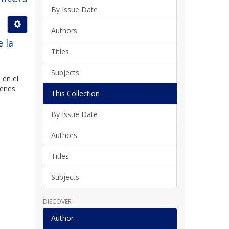
By Issue Date
Authors
e la
Titles
Subjects
 en el
ienes
This Collection
By Issue Date
Authors
Titles
Subjects
DISCOVER
Author