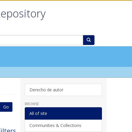
Repository
Derecho de autor
BROWSE
Go
All of site
Communities & Collections
ilters