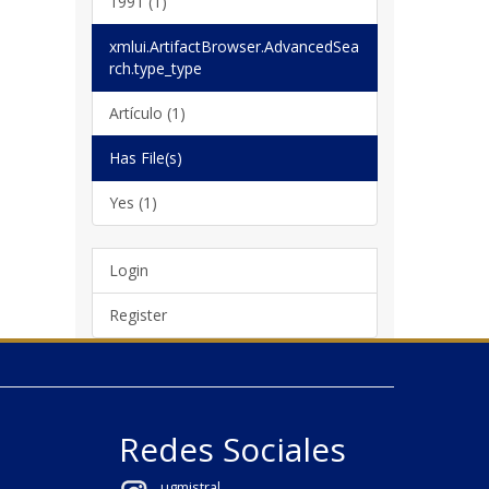
1991 (1)
xmlui.ArtifactBrowser.AdvancedSea
rch.type_type
Artículo (1)
Has File(s)
Yes (1)
Login
Register
Redes Sociales
ugmistral