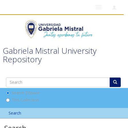
Toggle
navigation
Gabriela Mistral University
Repository
Search DSpace
This Collection
Search