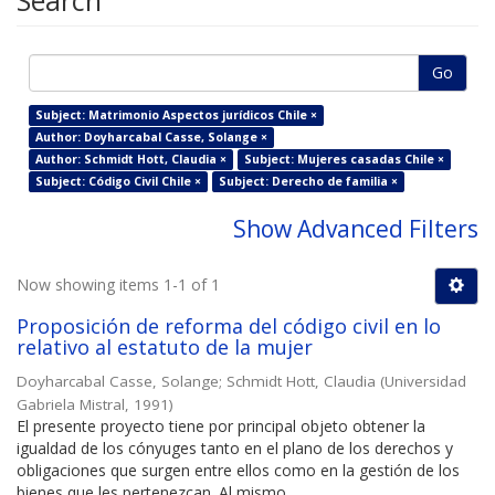
Search
Go
Subject: Matrimonio Aspectos jurídicos Chile ×
Author: Doyharcabal Casse, Solange ×
Author: Schmidt Hott, Claudia ×
Subject: Mujeres casadas Chile ×
Subject: Código Civil Chile ×
Subject: Derecho de familia ×
Show Advanced Filters
Now showing items 1-1 of 1
Proposición de reforma del código civil en lo
relativo al estatuto de la mujer
Doyharcabal Casse, Solange
;
Schmidt Hott, Claudia
(
Universidad
Gabriela Mistral
,
1991
)
El presente proyecto tiene por principal objeto obtener la
igualdad de los cónyuges tanto en el plano de los derechos y
obligaciones que surgen entre ellos como en la gestión de los
bienes que les pertenezcan. Al mismo ...