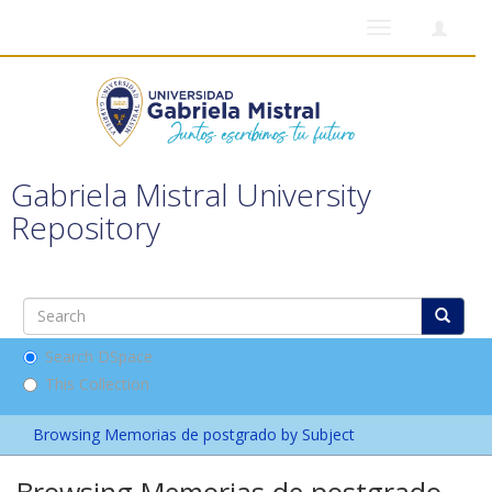
Toggle
navigation
Gabriela Mistral University
Repository
Search DSpace
This Collection
Browsing Memorias de postgrado by Subject