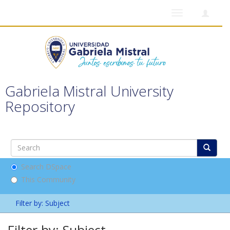
Toggle
navigation
Gabriela Mistral University
Repository
Search DSpace
This Community
Filter by: Subject