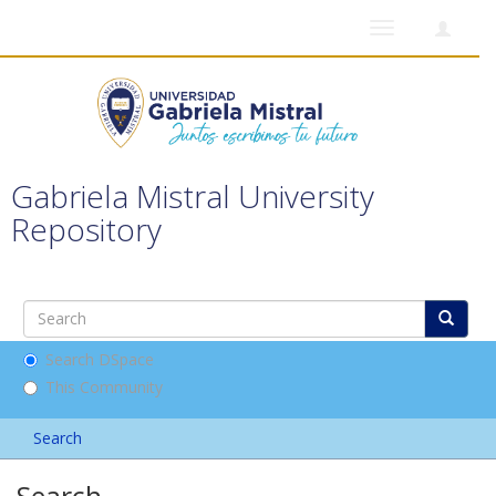
Toggle
navigation
Gabriela Mistral University
Repository
Search DSpace
This Community
Search