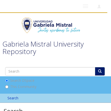
Toggle
navigation
Gabriela Mistral University
Repository
Search DSpace
This Community
Search