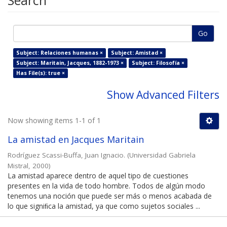
Search
Go
Subject: Relaciones humanas ×
Subject: Amistad ×
Subject: Maritain, Jacques, 1882-1973 ×
Subject: Filosofía ×
Has File(s): true ×
Show Advanced Filters
Now showing items 1-1 of 1
La amistad en Jacques Maritain
Rodríguez Scassi-Buffa, Juan Ignacio.
(
Universidad Gabriela
Mistral
,
2000
)
La amistad aparece dentro de aquel tipo de cuestiones
presentes en la vida de todo hombre. Todos de algún modo
tenemos una noción que puede ser más o menos acabada de
lo que signiﬁca la amistad, ya que como sujetos sociales ...