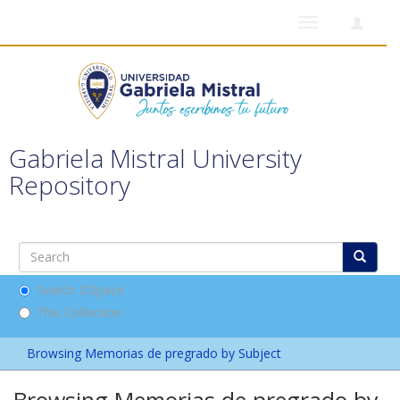
Toggle
navigation
Gabriela Mistral University
Repository
Search DSpace
This Collection
Browsing Memorias de pregrado by Subject