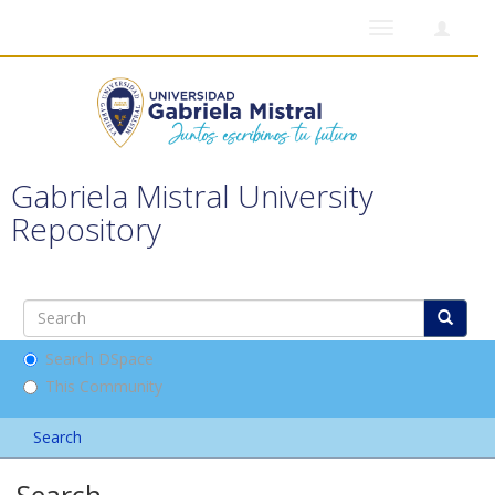
Toggle
navigation
Gabriela Mistral University
Repository
Search DSpace
This Community
Search