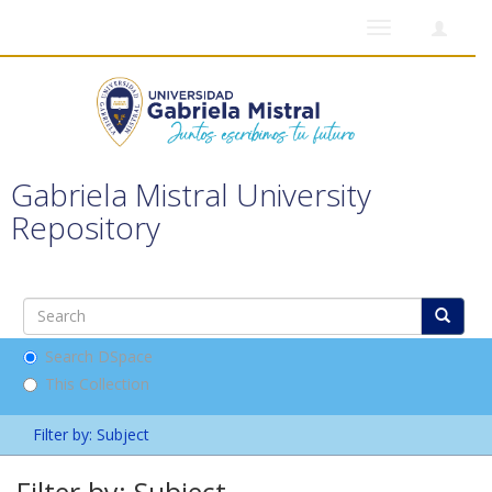
Toggle
navigation
Gabriela Mistral University
Repository
Search DSpace
This Collection
Filter by: Subject