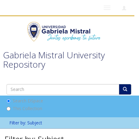
Toggle
navigation
Gabriela Mistral University
Repository
Search DSpace
This Collection
Filter by: Subject