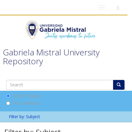
Toggle
navigation
Gabriela Mistral University
Repository
Search DSpace
This Collection
Filter by: Subject