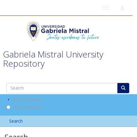
Toggle
navigation
Gabriela Mistral University
Repository
Search DSpace
This Collection
Search