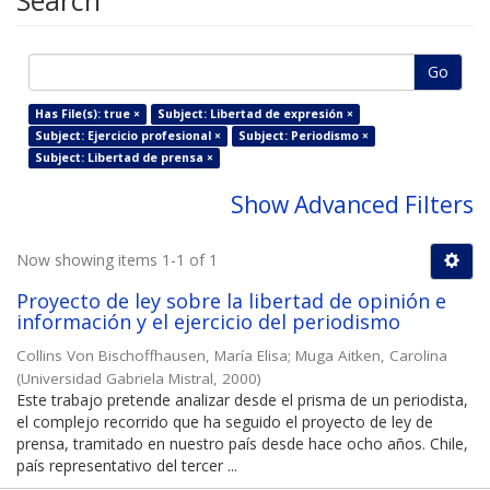
Search
Go
Has File(s): true ×
Subject: Libertad de expresión ×
Subject: Ejercicio profesional ×
Subject: Periodismo ×
Subject: Libertad de prensa ×
Show Advanced Filters
Now showing items 1-1 of 1
Proyecto de ley sobre la libertad de opinión e
información y el ejercicio del periodismo
Collins Von Bischoffhausen, María Elisa
;
Muga Aitken, Carolina
(
Universidad Gabriela Mistral
,
2000
)
Este trabajo pretende analizar desde el prisma de un periodista,
el complejo recorrido que ha seguido el proyecto de ley de
prensa, tramitado en nuestro país desde hace ocho años. Chile,
país representativo del tercer ...