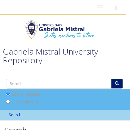
Toggle
navigation
Gabriela Mistral University
Repository
Search DSpace
This Collection
Search