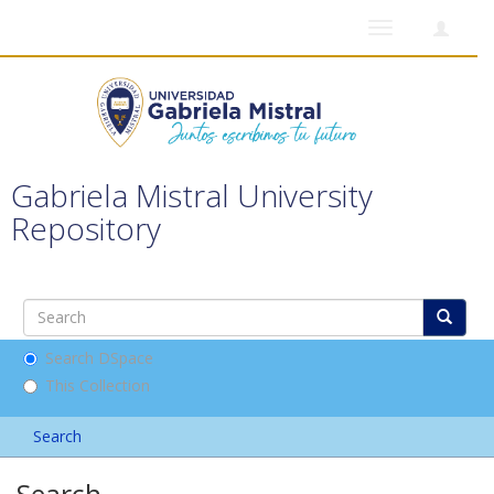
Toggle
navigation
Gabriela Mistral University
Repository
Search DSpace
This Collection
Search