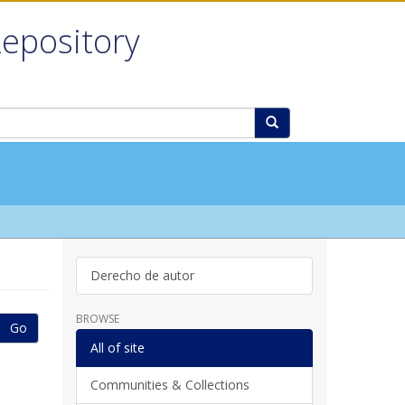
Repository
Derecho de autor
BROWSE
Go
All of site
Communities & Collections