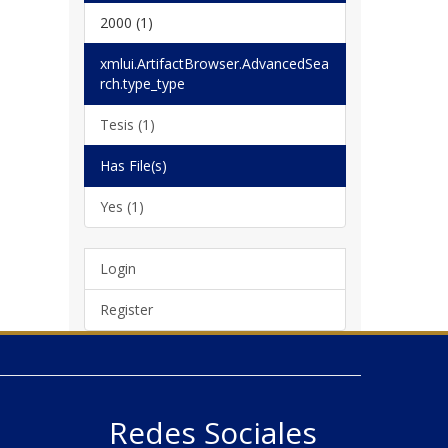
2000 (1)
xmlui.ArtifactBrowser.AdvancedSea
rch.type_type
Tesis (1)
Has File(s)
Yes (1)
Login
Register
Redes Sociales