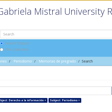
Gabriela Mistral University 
Search DSpace
This Collection
ones
Periodismo
Memorias de pregrado
Search
bject: Derecho a la información ×
Subject: Periodismo ×