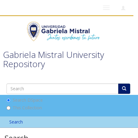
Toggle
navigation
Gabriela Mistral University
Repository
Search DSpace
This Collection
Search