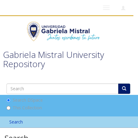
Toggle
navigation
Gabriela Mistral University
Repository
Search DSpace
This Collection
Search