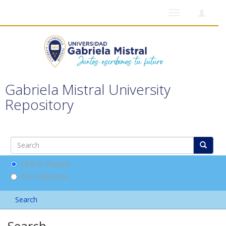
Toggle
navigation
Gabriela Mistral University
Repository
Search DSpace
This Collection
Search