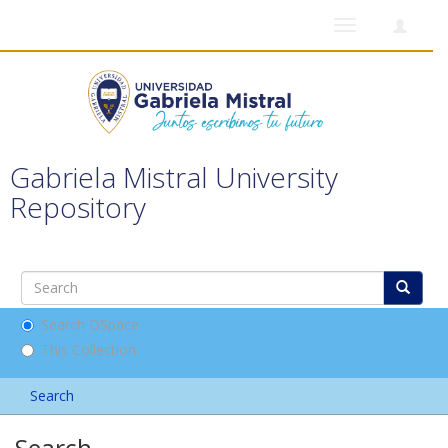
Toggle
navigation
Gabriela Mistral University
Repository
Search DSpace
This Collection
Search