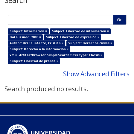
Search
Go
Subject: Información ×
Subject: Libertad de información ×
Date issued: 2000 ×
Subject: Libertad de expresión ×
Author: Urzúa Infante, Cristián ×
Subject: Derechos civiles ×
Subject: Derecho a la información ×
xmlui.ArtifactBrowser.SimpleSearch.filter.type: Thesis ×
Subject: Libertad de prensa ×
Show Advanced Filters
Search produced no results.