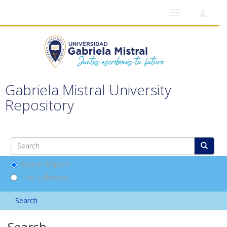
Toggle
navigation
Gabriela Mistral University
Repository
Search DSpace
This Collection
Search