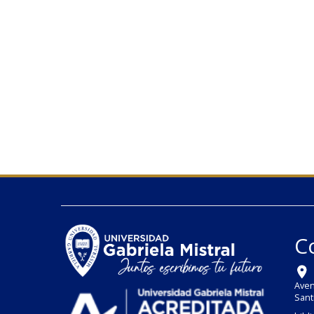
C
Aven
Sant