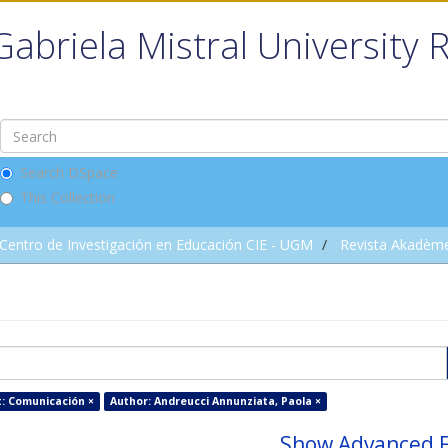
Gabriela Mistral University 
Search DSpace
This Collection
Centro de Investigación en Educación CIE - UGM
Revista Akadèm
t: Comunicación ×
Author: Andreucci Annunziata, Paola ×
Show Advanced F