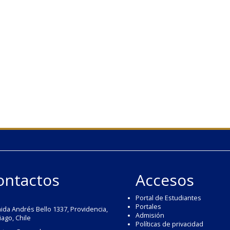
ontactos
Accesos
Portal de Estudiantes
Portales
ida Andrés Bello 1337, Providencia,
Admisión
iago, Chile
Políticas de privacidad