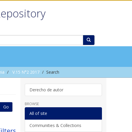
Repository
eia
V.15 N°2 2017
Search
Derecho de autor
BROWSE
Go
All of site
Communities & Collections
ilters