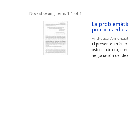
Now showing items 1-1 of 1
La problemátic
políticas educ
Andreucci Annunzia
El presente artícul
psicodinámica, co
negociación de ideas