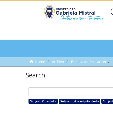
Home
Archivo
Escuela de Educación
Search
Subject: Otredad ×
Subject: Intersubjetividad ×
Subjec