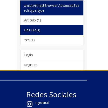
xmlui.ArtifactBrowser.AdvancedSea
rch.type_type
Artículo (1)
Has File(s)
Yes (1)
Login
Register
Redes Sociales
ugmistral