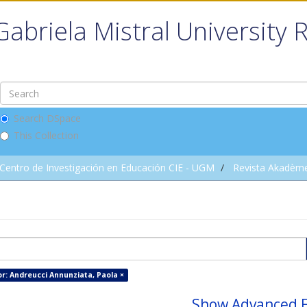
Gabriela Mistral University 
Search DSpace
This Collection
Centro de Investigación en Educación CIE - UGM
Revista Akadèm
r: Andreucci Annunziata, Paola ×
Show Advanced F