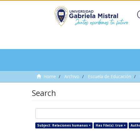
Home
Archivo
Escuela de Educación
Search
Subject: Relaciones humanas ×
Has File(s): true ×
Autho