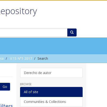
Repository
eia
V.15 N°1 2017
Search
Derecho de autor
BROWSE
Go
All of site
Communities & Collections
ilters