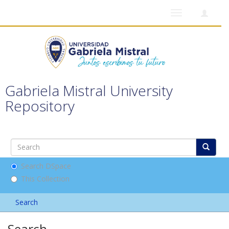
Toggle
navigation
Gabriela Mistral University
Repository
Search DSpace
This Collection
Search