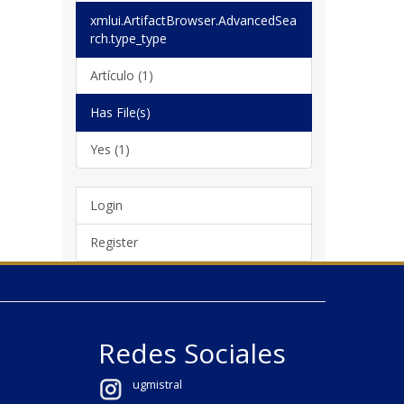
xmlui.ArtifactBrowser.AdvancedSea
rch.type_type
Artículo (1)
Has File(s)
Yes (1)
Login
Register
Redes Sociales
ugmistral