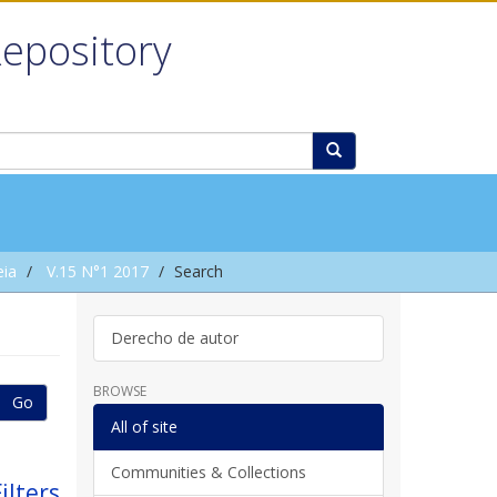
Repository
eia
V.15 N°1 2017
Search
Derecho de autor
BROWSE
Go
All of site
Communities & Collections
ilters