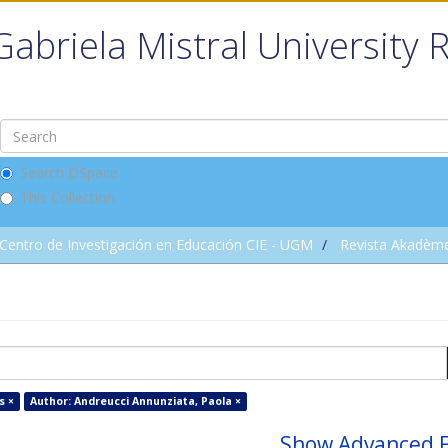
Gabriela Mistral University 
Search DSpace
This Collection
Centro de Investigación en Educación CIE - UGM
Revista Akadèm
s ×
Author: Andreucci Annunziata, Paola ×
Show Advanced F