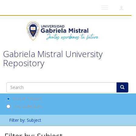
Toggle
navigation
Gabriela Mistral University
Repository
Search DSpace
This Collection
Filter by: Subject