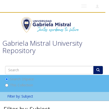
Toggle
navigation
Gabriela Mistral University
Repository
Search DSpace
This Collection
Filter by: Subject