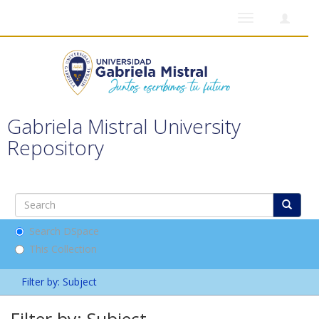
Toggle
navigation
Gabriela Mistral University
Repository
Search DSpace
This Collection
Filter by: Subject