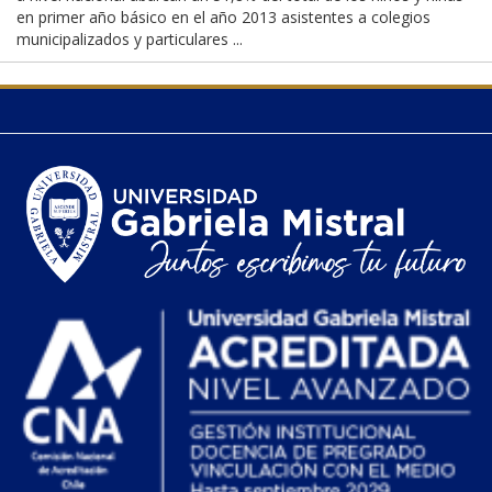
en primer año básico en el año 2013 asistentes a colegios
municipalizados y particulares ...