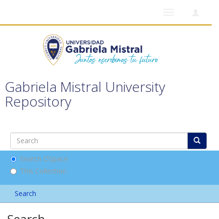
Toggle
navigation
Gabriela Mistral University
Repository
Search DSpace
This Collection
Search