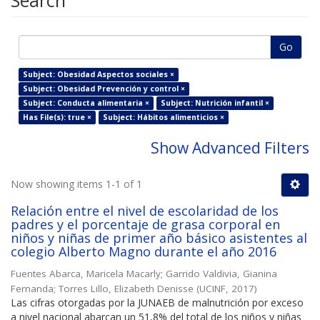
Search
Go
Subject: Obesidad Aspectos sociales ×
Subject: Obesidad Prevención y control ×
Subject: Conducta alimentaria ×
Subject: Nutrición infantil ×
Has File(s): true ×
Subject: Hábitos alimenticios ×
Show Advanced Filters
Now showing items 1-1 of 1
Relación entre el nivel de escolaridad de los
padres y el porcentaje de grasa corporal en
niños y niñas de primer año básico asistentes al
colegio Alberto Magno durante el año 2016
Fuentes Abarca, Maricela Macarly
;
Garrido Valdivia, Gianina
Fernanda
;
Torres Lillo, Elizabeth Denisse
(
UCINF
,
2017
)
Las cifras otorgadas por la JUNAEB de malnutrición por exceso
a nivel nacional abarcan un 51,8% del total de los niños y niñas