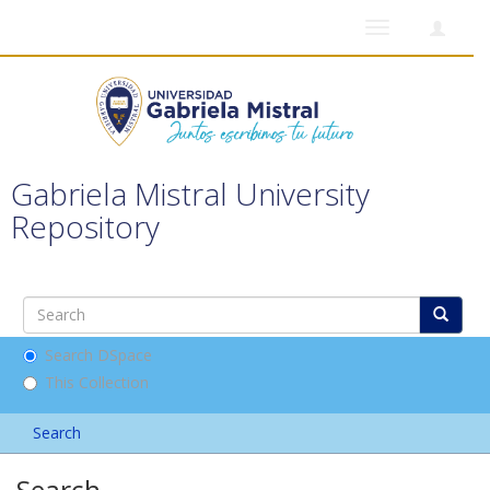
Toggle
navigation
Gabriela Mistral University
Repository
Search DSpace
This Collection
Search