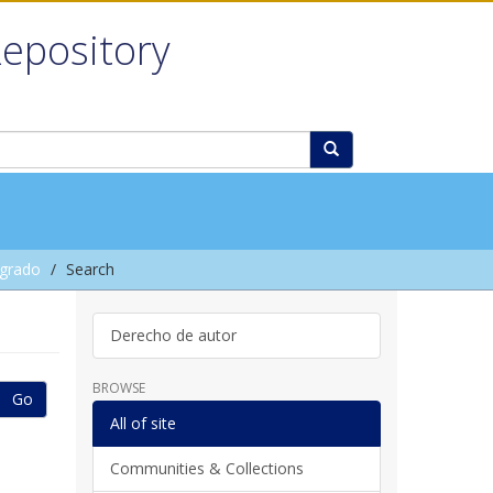
Repository
grado
Search
Derecho de autor
BROWSE
Go
All of site
Communities & Collections