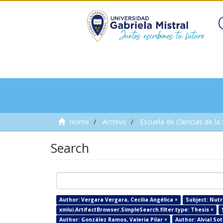
Home
Archivo
Escuela de Ciencias de la
Search
Author: Vergara Vergara, Cecilia Angélica ×
Subject: Nutr
xmlui.ArtifactBrowser.SimpleSearch.filter.type: Thesis ×
Author: González Ramos, Valeria Pilar ×
Author: Alvial So