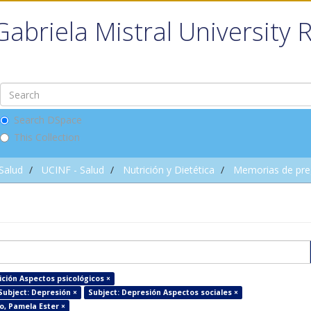
Gabriela Mistral University 
Search DSpace
This Collection
 Salud
UCINF - Salud
Nutrición y Dietética
Memorias de pre
ición Aspectos psicológicos ×
Subject: Depresión ×
Subject: Depresión Aspectos sociales ×
to, Pamela Ester ×