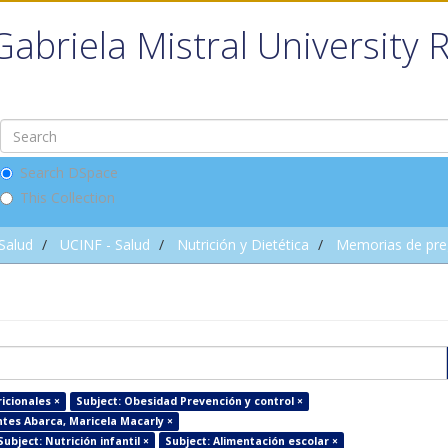
Gabriela Mistral University 
Search DSpace
This Collection
 Salud
UCINF - Salud
Nutrición y Dietética
Memorias de pre
icionales ×
Subject: Obesidad Prevención y control ×
ntes Abarca, Maricela Macarly ×
Subject: Nutrición infantil ×
Subject: Alimentación escolar ×