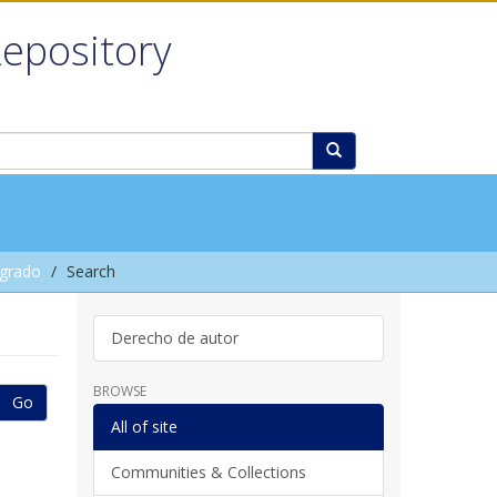
Repository
grado
Search
Derecho de autor
BROWSE
Go
All of site
Communities & Collections