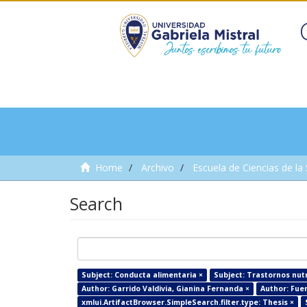
Home
Archivo
Escuela de Ciencias de la
Search
Subject: Conducta alimentaria ×
Subject: Trastornos nutr
Author: Garrido Valdivia, Gianina Fernanda ×
Author: Fue
xmlui.ArtifactBrowser.SimpleSearch.filter.type: Thesis ×