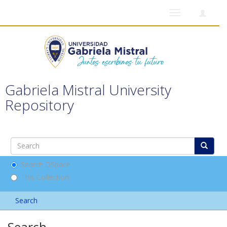
Toggle
navigation
Gabriela Mistral University
Repository
Search DSpace
This Collection
Search