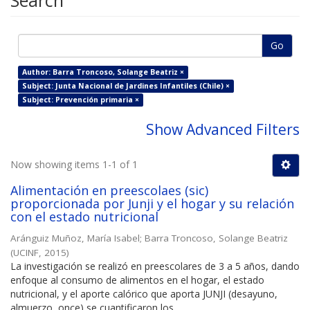
Search
Go
Author: Barra Troncoso, Solange Beatriz ×
Subject: Junta Nacional de Jardines Infantiles (Chile) ×
Subject: Prevención primaria ×
Show Advanced Filters
Now showing items 1-1 of 1
Alimentación en preescolaes (sic)
proporcionada por Junji y el hogar y su relación
con el estado nutricional
Aránguiz Muñoz, María Isabel
;
Barra Troncoso, Solange Beatriz
(
UCINF
,
2015
)
La investigación se realizó en preescolares de 3 a 5 años, dando
enfoque al consumo de alimentos en el hogar, el estado
nutricional, y el aporte calórico que aporta JUNJI (desayuno,
almuerzo, once) se cuantificaron los ...