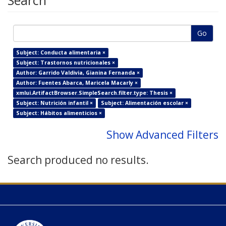
Search
Go
Subject: Conducta alimentaria ×
Subject: Trastornos nutricionales ×
Author: Garrido Valdivia, Gianina Fernanda ×
Author: Fuentes Abarca, Maricela Macarly ×
xmlui.ArtifactBrowser.SimpleSearch.filter.type: Thesis ×
Subject: Nutrición infantil ×
Subject: Alimentación escolar ×
Subject: Hábitos alimenticios ×
Show Advanced Filters
Search produced no results.