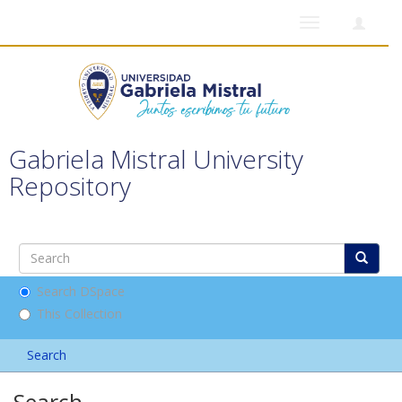
Toggle
navigation
Gabriela Mistral University
Repository
Search DSpace
This Collection
Search