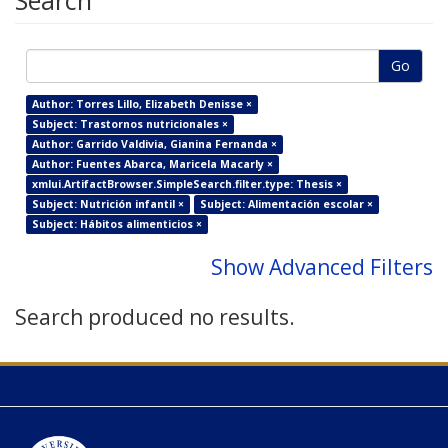
Search
Go
Author: Torres Lillo, Elizabeth Denisse ×
Subject: Trastornos nutricionales ×
Author: Garrido Valdivia, Gianina Fernanda ×
Author: Fuentes Abarca, Maricela Macarly ×
xmlui.ArtifactBrowser.SimpleSearch.filter.type: Thesis ×
Subject: Nutrición infantil ×
Subject: Alimentación escolar ×
Subject: Hábitos alimenticios ×
Show Advanced Filters
Search produced no results.