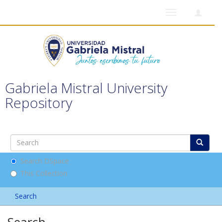
Toggle
navigation
Gabriela Mistral University
Repository
Search DSpace
This Collection
Search