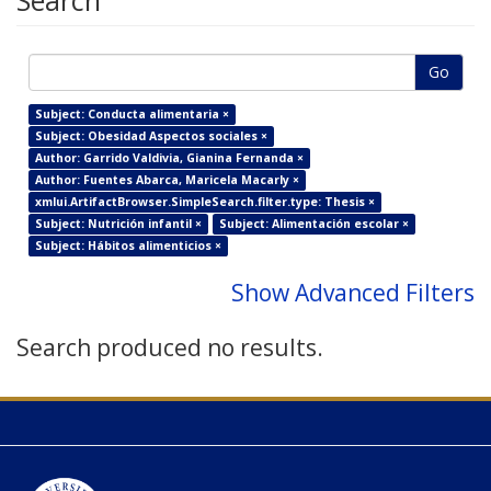
Search
Go
Subject: Conducta alimentaria ×
Subject: Obesidad Aspectos sociales ×
Author: Garrido Valdivia, Gianina Fernanda ×
Author: Fuentes Abarca, Maricela Macarly ×
xmlui.ArtifactBrowser.SimpleSearch.filter.type: Thesis ×
Subject: Nutrición infantil ×
Subject: Alimentación escolar ×
Subject: Hábitos alimenticios ×
Show Advanced Filters
Search produced no results.