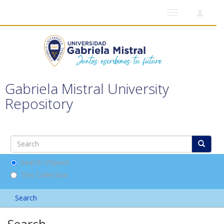
Toggle
navigation
Gabriela Mistral University
Repository
Search DSpace
This Collection
Search