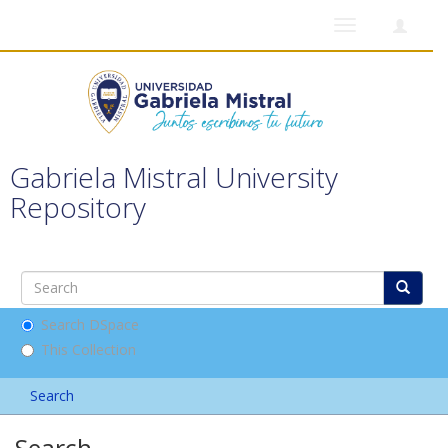
Toggle
navigation
Gabriela Mistral University
Repository
Search DSpace
This Collection
Search