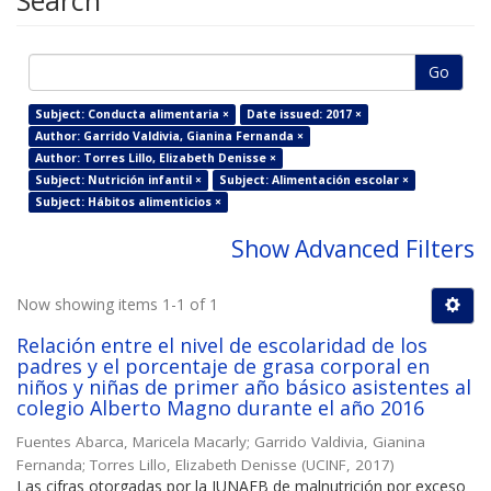
Search
Go
Subject: Conducta alimentaria ×
Date issued: 2017 ×
Author: Garrido Valdivia, Gianina Fernanda ×
Author: Torres Lillo, Elizabeth Denisse ×
Subject: Nutrición infantil ×
Subject: Alimentación escolar ×
Subject: Hábitos alimenticios ×
Show Advanced Filters
Now showing items 1-1 of 1
Relación entre el nivel de escolaridad de los
padres y el porcentaje de grasa corporal en
niños y niñas de primer año básico asistentes al
colegio Alberto Magno durante el año 2016
Fuentes Abarca, Maricela Macarly
;
Garrido Valdivia, Gianina
Fernanda
;
Torres Lillo, Elizabeth Denisse
(
UCINF
,
2017
)
Las cifras otorgadas por la JUNAEB de malnutrición por exceso