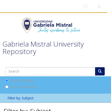
Toggle
navigation
Gabriela Mistral University
Repository
Search DSpace
This Community
Filter by: Subject