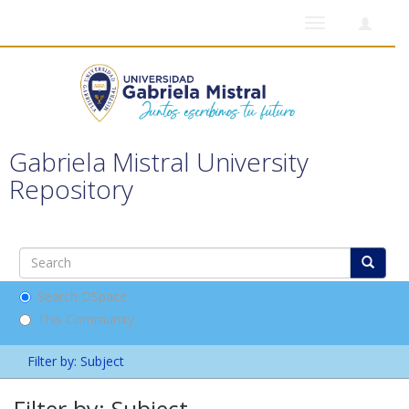
Toggle
navigation
Gabriela Mistral University
Repository
Search DSpace
This Community
Filter by: Subject