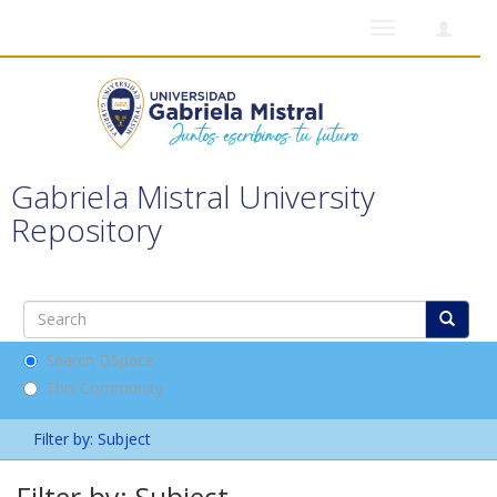
Toggle
navigation
Gabriela Mistral University
Repository
Search DSpace
This Community
Filter by: Subject