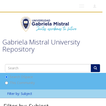
Toggle
navigation
Gabriela Mistral University
Repository
Search DSpace
This Community
Filter by: Subject