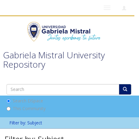
Toggle
navigation
Gabriela Mistral University
Repository
Search DSpace
This Community
Filter by: Subject