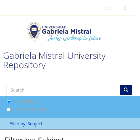
Toggle
navigation
Gabriela Mistral University
Repository
Search DSpace
This Community
Filter by: Subject