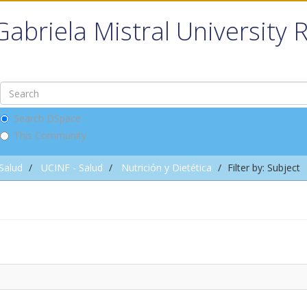
Gabriela Mistral University 
Search DSpace
This Community
 Salud
UCINF - Salud
Nutrición y Dietética
Filter by: Subject