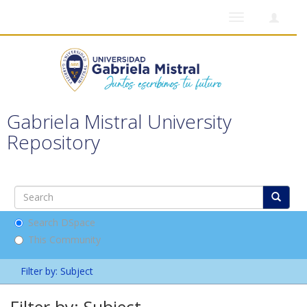
Toggle
navigation
Gabriela Mistral University
Repository
Search DSpace
This Community
Filter by: Subject