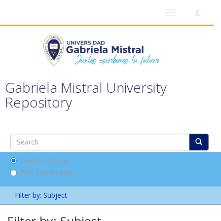
Toggle
navigation
Gabriela Mistral University
Repository
Search DSpace
This Community
Filter by: Subject