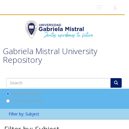
Toggle
navigation
Gabriela Mistral University
Repository
Search DSpace
This Community
Filter by: Subject