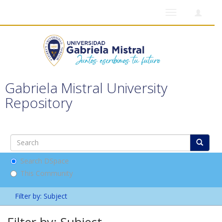
Toggle
navigation
Gabriela Mistral University
Repository
Search DSpace
This Community
Filter by: Subject